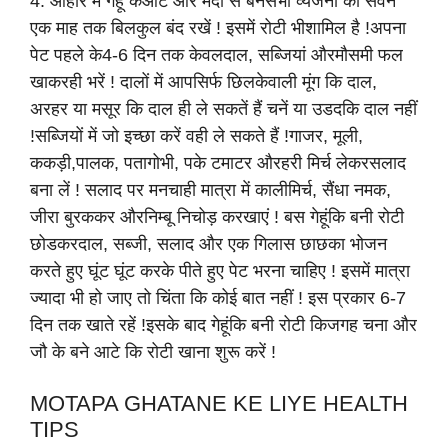
4. आहार में गेहूं केआटे और मैदा से बनेसभी व्यंजनों का सेवन
एक माह तक बिलकुल बंद रखें ! इसमें रोटी भीशामिल है !अपना
पेट पहले के4-6 दिन तक केवलदाल, सब्जियां औरमौसमी फल
खाकरही भरें ! दालों में आपसिर्फ छिलकेवाली मूंग कि दाल,
अरहर या मसूर कि दाल ही ले सकतें हैं चनें या उडदकि दाल नहीं
!सब्जियों में जो इच्छा करें वही ले सकते हैं !गाजर, मूली,
ककड़ी,पालक, पतागोभी, पके टमाटर औरहरी मिर्च लेकरसलाद
बना लें ! सलाद पर मनचाही मात्रा में कालीमिर्च, सैंधा नमक,
जीरा बुरककर औरनिम्बू निचोड़ करखाएं ! बस गेहूंकि बनी रोटी
छोडकरदाल, सब्जी, सलाद और एक गिलास छाछका भोजन
करते हुए घूंट घूंट करके पीते हुए पेट भरना चाहिए ! इसमें मात्रा
ज्यादा भी हो जाए तो चिंता कि कोई बात नहीं ! इस प्रकार 6-7
दिन तक खाते रहें !इसके बाद गेहूंकि बनी रोटी किजगह चना और
जौ के बने आटे कि रोटी खाना शुरू करें !
MOTAPA GHATANE KE LIYE HEALTH
TIPS