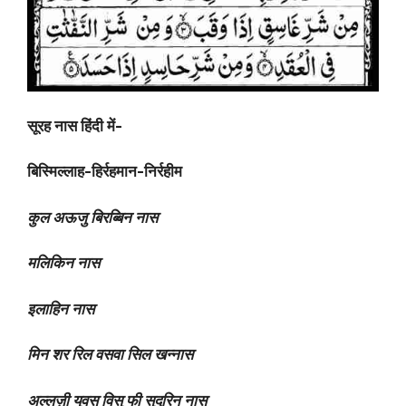
सूरह नास हिंदी में-
बिस्मिल्लाह-हिर्रहमान-निर्रहीम
कुल अऊजु बिरब्बिन नास
मलिकिन नास
इलाहिन नास
मिन शर रिल वसवा सिल खन्नास
अल्लज़ी युवस विसु फी सुदूरिन नास