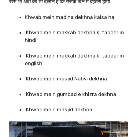
रस्म भी अदा की तो दलील है कि उसके दिन में बेहतरी होगी
Khwab mein madina dekhna kaisa hai
Khwab mein makkah dekhna ki tabeer in
hindi
Khwab mein makkah dekhna ki tabeer in
english
Khwab mein masjid Nabvi dekhna
Khwab mein gumbad e khizra dekhna
Khwab mein masjid dekhna